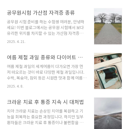
한 빨리 해야 합니다.각 업체별로 취소 정책이 다
싶으신 분들이 많습니다. 다행히도 iOS 14 이상
를 수 있습니다.예약 취소시 발생하는 수수료를
버전에서는 이와 같은 설정이 가능해졌습니다.
공무원시험 가산점 자격증 종류
확인하십시오.수수료 부과 기준꽃배달 서비스 취
이번 포스팅에서는 아이폰에서 기본 브라우저를
소 시 적용되는 수..
공무원 시험 준비를 하는 수험생 여러분, 안녕하
변경하는 방법에 대해 자세히 알아보겠습니다.기
세요! 이번 블로그에서는 공무원 시험에서 보다
본 브라우저 변경을 위한 준비 사항기본적으로
유리한 위치를 차지할 수 있는 가산점 자격증에
아이폰에서 기본 브라우저를 변경하려면 iOS 14
대해 자세히 알아보도록 하겠습니다. 많은 수험
이상 버전이 설치되어 있어야 하고, 원하는 브라
2025. 4. 21.
생들이 간과하곤 하지만, 가산점은 시험 결과를
우저 앱이 반드시 설치되어 있어야 합니다. 현재
좌우할 수 있는 중요한 요소입니다. 따라서 이 글
지원되는 브라우저 앱으로는 Chrome과
을 통해 가산점 자격증의 종류와 그 중요성에 대
여름 제철 과일 종류와 다이어트 효과
Firefox가 있으며, 각 앱의 최신 버전이 필요합니
해 살펴보겠습니다.공무원 시험과 가산점의 중요
다..
여름 제철 과일의 세계여름이 다가오면 가장 먼
성공무원 시험은 매년 많은 인원이 응시하는 경
저 떠오르는 것이 바로 다양한 제철 과일입니다.
쟁이 치열한 과정입니다. 이 과정에서 점수를 높
수박, 복숭아, 참외 등은 시원한 맛과 함께 여름의
이기 위해서는 여러 가지 방법을 고려해야 하며,
더위를 잊게 해주는 과일들입니다. 제철 과일들
그중 가산점 자격증은 효과적인 전략 중 하나입
2025. 4. 8.
은 영양가가 높을 뿐만 아니라 맛도 뛰어나기 때
니다. 가산점은 시험 합격자 발표 후, 최종 점수를
문에 여름철 건강을 챙기기에 매우 좋습니다. 이
결정짓는 데 있어 상당한 영향을 미칠 수 있습니
글에서는 여름 제철 과일의 종류와 그 효능, 그리
크라운 치료 후 통증 지속 시 대처법
다. 따라서 가산점 자격증 취득을 미리 준비하는
고 다이어트에 미치는 긍정적인 효과에 대해 알
것이 좋습니..
치아 크라운 치료는 손상된 치아를 복원하고 기
아보겠습니다.여름 제철 과일의 대표적인 종류여
능을 회복하는 중요한 과정입니다. 하지만 일부
름철에 자주 소비되는 과일들은 각기 다른 영양
환자들은 크라운 치료 후 통증이나 불편함을 경
소와 효능을 지니고 있습니다. 여름 제철 과일의
험할 수 있습니다. 이러한 경우에는 적절한 대처