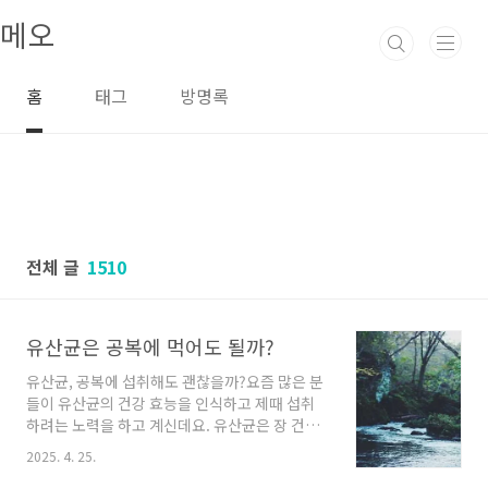
본문 바로가기
메오
홈
태그
방명록
전체 글
1510
유산균은 공복에 먹어도 될까?
유산균, 공복에 섭취해도 괜찮을까?요즘 많은 분
들이 유산균의 건강 효능을 인식하고 제때 섭취
하려는 노력을 하고 계신데요. 유산균은 장 건강
을 유지하고 면역력을 강화하는 데 중요한 역할
2025. 4. 25.
을 합니다. 하지만 이러한 유산균을 언제, 어떻게