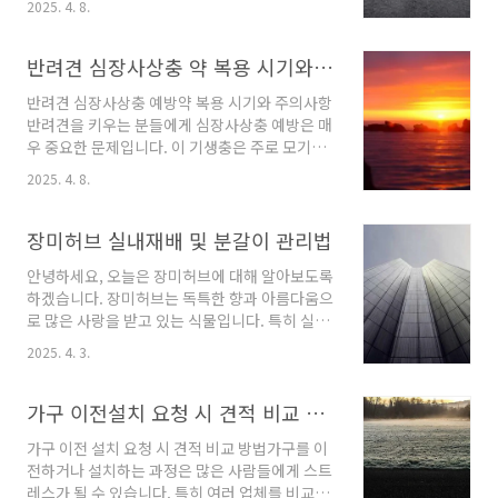
대표주자 몇 가지를 소개하겠습니다.수박: 수박
2025. 4. 8.
법을 알고 있는 것이 중요합니다. 이번 글에서는
은 여름 과일의 대명사라 할 수 있습니다. 높은 수
크라운 치료 후 지속적인 통증의 원인과 대처 방
분 함량 덕분에 갈증 해소에 탁월하며, 비타민과
법에 대해 알아보겠습니다.크라운 치료 후 통증
반려견 심장사상충 약 복용 시기와 부작용 정보
미네랄이 풍부하여 더위로 지친 몸을 회복시키기
의 원인크라운 치료 후 통증이 발생하는 원인은
좋은 과..
반려견 심장사상충 예방약 복용 시기와 주의사항
다양합니다. 일반적으로 다음과 같은 요소들이
반려견을 키우는 분들에게 심장사상충 예방은 매
통증을 유발할 수 있습니다.신경 자극: 치료 과정
우 중요한 문제입니다. 이 기생충은 주로 모기를
에서 치아의 내부 신경이 자극을 받을 수 있으며,
통해 전파되며, 감염될 경우 심각한 건강 이상을
이로 인해 일시적인 통증이 발생할 수 있습니다.
2025. 4. 8.
초래할 수 있습니다. 따라서 적절한 예방을 통해
치아 민감도 증가: 크라운 치료 후 차가운 음료나
반려견의 건강을 유지하는 것이 필수적입니다.
뜨거운 음식을 섭취할 때 민감도가 증가할 수 있
이번 포스트에서는 심장사상충 예방약의 복용 시
장미허브 실내재배 및 분갈이 관리법
습니다.교합 불균형: 크라운의 높이나 위치가 적
기, 부작용, 그리고 다양한 예방약에 대해 알아보
절하지 않을..
안녕하세요, 오늘은 장미허브에 대해 알아보도록
도록 하겠습니다.심장사상충 예방약 복용 시기심
하겠습니다. 장미허브는 독특한 향과 아름다움으
장사상충 예방은 강아지가 생후 6주부터 시작할
로 많은 사랑을 받고 있는 식물입니다. 특히 실내
수 있습니다. 이 시점부터 예방약을 정기적으로
에서 키우기 좋은 특성을 가지고 있어 초보 식물
투여하는 것이 좋습니다. 성견의 경우에는 체중
2025. 4. 3.
애호가들도 손쉽게 기를 수 있습니다. 이번 글에
에 따라 월 1회 예방약을 복용해야 하며, 이는 감
서는 장미허브의 재배 방법과 관리 요령, 그리고
염 예방을 위한 가장 효과적인 방법입니다.임신
분갈이에 대한 정보를 자세히 설명하겠습니다.장
가구 이전설치 요청 시 견적 비교 방법
중이거나 수유 중인 반려견에게는 예방약을 투여
미허브란?장미허브, 또는 로즈허브는 꿀풀과에
할 필요가 없습니..
가구 이전 설치 요청 시 견적 비교 방법가구를 이
속하는 다육 식물로, 원산지는 주로 멕시코입니
전하거나 설치하는 과정은 많은 사람들에게 스트
다. 이 식물의 특징은 두툼한 잎과 함께 장미와 유
레스가 될 수 있습니다. 특히 여러 업체를 비교하
사한 모양으로, 은은한 장미 향기를 풍깁니다. 이