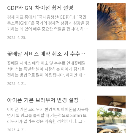
복용하는 것이 가장 효과적인지 궁금하신 분들이
많습니다. 특히 공복에 유산균을 섭취하는 것이
GDP와 GNI 차이점 쉽게 설명
좋을지에 대한 의문이 자주 발생합니다.유산균의
경제 지표 중에서 "국내총생산(GDP)"과 "국민
효능유산균은 주로 소화기 건강에 도움을 줄 뿐
총소득(GNI)"은 국가의 경제적 상황과 성장을 평
만 아니라 몸의 다양한 면역 기능을 향상시키는
가하는 데 있어 매우 중요한 역할을 합니다. 하지
데 기여합니다. 유산균이 가지고 있는 대표적인
만 이 두 지표는 그 근본적인 개념에서 상당한 차
효과는 다음과 같습니다:소화 기능 개선: 유산균
2025. 4. 25.
이를 보입니다. 이번 글에서는 GDP와 GNI의 정
은 장내 유해균의 증식을 억제하고, 유익균을 늘
의, 계산 방법, 그리고 이들이 어떻게 다른지를 자
려 소화 불량이나 변비를 예방하는 데 효과적입
세히 살펴보도록 하겠습니다.국내총생산(GDP)
꽃배달 서비스 예약 취소 시 수수료 정리
니다.면역력 강화: 장내 유산균은 면역체계를 조
의 이해국내총생산, 즉 GDP는 한 나라의 국경 안
절하는 데 중요한 ..
꽃배달 서비스 예약 취소 및 수수료 안내꽃배달
에서 이루어진 모든 생산 활동의 가치를 측정한
서비스는 특별한 날에 사랑하는 이에게 감사를
것입니다. 이는 특정 기간 동안 국내에서 생산된
전하는 방법으로 많이 이용됩니다. 하지만 때때
모든 재화와 서비스의 총 시장 가치를 포함합니
로 예기치 못한 상황으로 인해 예약을 취소해야
다. 특히, GDP에는 외국인이나 외국 기업이 국내
2025. 4. 21.
할 경우가 생기기도 합니다. 이 글에서는 꽃배달
에서 발생한 소득도 포함되지만, 자국민이 해외
서비스의 예약 취소와 관련된 수수료 정책에 대
에서 벌어들인 소득은 반영되지 않습니다.GDP
해 알아보도록 하겠습니다.예약 취소 시 고려해
아이폰 기본 브라우저 변경 설정 방법
의 계산 방식GDP는 일반적으로 세 가지 주..
야 할 사항꽃배달 예약은 일반적으로 행사나 기
아이폰 기본 브라우저 변경 방법아이폰을 사용하
념일에 맞춰 이루어지므로, 미리 계획을 세워야
면서 웹 링크를 클릭할 때 기본적으로 Safari 브
합니다. 그러나 상황에 따라 예약을 변경하거나
라우저가 열리는 것은 익숙한 경험입니다. 그러
취소해야 할 때가 있습니다. 이때 몇 가지 중요한
나 개인의 필요나 선호도에 따라 Chrome,
점을 염두에 두셔야 합니다.취소 요청은 가능한
2025. 4. 21.
Firefox 등 다른 브라우저를 기본으로 설정하고