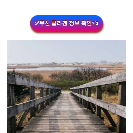
✅뮤신 콜라겐 정보 확인👈