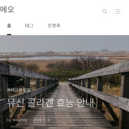
본문 바로가기
메오
홈
태그
방명록
카테고리 없음
뮤신 콜라겐 효능 안내
by tmvk9dg
2024. 7. 8.