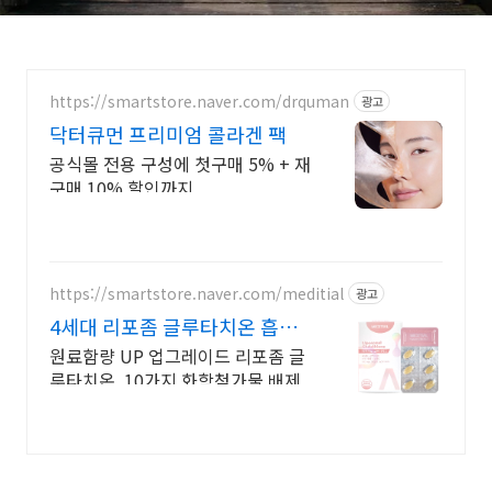
https://smartstore.naver.com/drquman
광고
닥터큐먼 프리미엄 콜라겐 팩
공식몰 전용 구성에 첫구매 5% + 재
구매 10% 할인까지
https://smartstore.naver.com/meditial
광고
4세대 리포좀 글루타치온 흡수
율,순도 높은 글루타치온
원료함량 UP 업그레이드 리포좀 글
루타치온. 10가지 화학첨가물 배제.