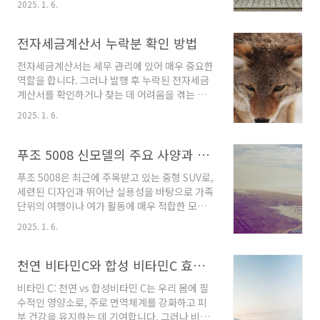
중 하나는 수증기를 활용하는 것입니다. 수증기
2025. 1. 6.
심리적인 부담을 줄 수 있습니다. 홍조의 원인으
가 찌든 때를 불려주기 때문에 청소가 쉬워집니
로는 스트레스, 기후 변화, 호르몬 변화 등이 있으
다. 다음은 몇 가지 방법을 소개하겠습니다.1. 물
며, 이러한 문제를 해결하기 위한 방법으로 브이
전자세금계산서 누락분 확인 방법
과 레몬으로 청소하기물과 레몬을 사용하는 방법
빔 레이저 시술이 주목받고 있습니다.브이빔 레
은 간편하면서도..
전자세금계산서는 세무 관리에 있어 매우 중요한
이저란?브이빔 레이저는 주로 혈관성 피부 문제
역할을 합니다. 그러나 발행 후 누락된 전자세금
를 해결하기 위해 디자인된 레이저입니다.
계산서를 확인하거나 찾는 데 어려움을 겪는 경
595nm의 특정 파장을 사용하여 혈관 내 혈색소
우가 많습니다. 이 글에서는 전자세금계산서 누
에 직접 작용하여 혈관을 축소하는 효과를 발휘
2025. 1. 6.
락분 확인 방법과 이를 찾는 데 도움이 되는 정보
합니다. 이로 인해 안면홍조, 모세혈관 확장, 여드
를 자세히 설명하겠습니다.전자세금계산서란 무
름 후 홍반, 켈로이드 흉터 등 다양한 피부 문제를
엇인가?전자세금계산서는 물품이나 서비스의 거
푸조 5008 신모델의 주요 사양과 가격 정보
효과적으로 개선할 수 있습니다.브이빔 레이저의
래에 대해 세금 정보를 전자적으로 기록하고 발
효과브이..
푸조 5008은 최근에 주목받고 있는 중형 SUV로,
급하는 방식입니다. 각각의 전자세금계산서는 고
세련된 디자인과 뛰어난 실용성을 바탕으로 가족
유한 종번호를 부여받아 식별되며, 이는 세무 신
단위의 여행이나 여가 활동에 매우 적합한 모델
고 및 거래 내역 관리에 필수적입니다. 이러한 전
입니다. 이번 포스팅에서는 2023년형 푸조
자세금계산서는 종이 세금계산서의 단점을 극복
2025. 1. 6.
5008의 주요 사양, 가격 정보 및 제원에 대해서
하고, 발급 및 보관의 효율성을 높여줍니다.전자
알아보겠습니다.푸조 5008 디자인과 외관2023
세금계산서 확인 방법전자세금계산서를 확인하
년형 푸조 5008은 한층 더 매력적인 외관으로 다
천연 비타민C와 합성 비타민C 효능 비교
거나 관련 정보를 조회하는 과정은 다음과 같습
듬어졌습니다. 새로운 디자인의 프론트 그릴과
니다.1. 홈택스 로그인가장 먼저 국..
비타민 C: 천연 vs 합성비타민 C는 우리 몸에 필
LED 헤드램프가 조화를 이루며, 고급스러운 느
수적인 영양소로, 주로 면역체계를 강화하고 피
낌을 자아냅니다. 후면부도 강렬하면서도 스포티
부 건강을 유지하는 데 기여합니다. 그러나 비타
한 인상을 주며, 다양한 색상과 휠 옵션을 통해 소