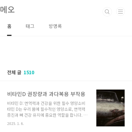
본문 바로가기
메오
홈
태그
방명록
전체 글
1510
비타민D 권장량과 과다복용 부작용
비타민 D: 면역력과 건강을 위한 필수 영양소비
타민 D는 우리 몸에 필수적인 영양소로, 면역력
증진과 뼈 건강 유지에 중요한 역할을 합니다. 특
히 현대인들은 실내 활동이 많아 햇빛 노출이 줄
2025. 1. 6.
어들기 때문에 비타민 D 결핍에 쉽게 노출될 수