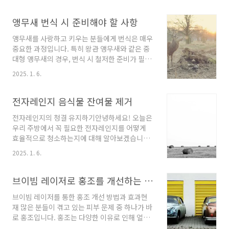
제 본격적으로 떡볶이 소스를 만들어 볼까요? 각
바디샵의 바나나 헤어 마스크입니다. 이 제품은
각의 단계를 잘 따라 하시면 누구나 쉽게 맛있는
손상된 모발을 회복하고, 건강한 윤기를 되찾는
앵무새 번식 시 준비해야 할 사항
떡볶이를 완성할 수 있습니다.1단계: 재료 손질
데 효과적인 제품으로 유명합니다.바디샵 바나나
먼저..
앵무새를 사랑하고 키우는 분들에게 번식은 매우
헤어 마스크의 특징바디샵의 바나나 헤어 마스크
중요한 과정입니다. 특히 왕관 앵무새와 같은 중
는 주성분으로 바나나 추출물을 사용하여, 모발
대형 앵무새의 경우, 번식 시 철저한 준비가 필요
에 필요한 영양을 공급하고 수분을 유지하는 데
합니다. 이번 포스팅에서는 앵무새 번식에 있어
매우 효과적입니다. 특히, 손상된 모발을 부드럽
2025. 1. 6.
꼭 알아두어야 할 사항들을 자세히 살펴보도록
고 윤기 있게 가꾸어 줄 수 있는 제품으로, 지속적
하겠습니다.1. 번식 준비의 중요성앵무새의 번식
인 사용으로 더욱 개선된 상태를 경험할 수 있습
과정은 그 자체로도 매우 흥미로운 일입니다. 그
전자레인지 음식물 잔여물 제거
니다. 이 제품은 다음과 같은 특징을 가지고 있습
러나 성공적인 번식을 위해서는 사전에 충분한
니다:영양 공급..
전자레인지의 청결 유지하기안녕하세요! 오늘은
조사와 준비가 필수적입니다. 번식 중에는 앵무
우리 주방에서 꼭 필요한 전자레인지를 어떻게
새의 환경, 식단, 스트레스 관리 등이 모두 중요한
효율적으로 청소하는지에 대해 알아보겠습니다.
영향을 미치기 때문에, 이를 충분히 고려한 후에
전자레인지는 매우 유용한 가전제품으로, 다양한
번식에 임해야 합니다.2. 앵무새의 발정과 짝짓
2025. 1. 6.
요리는 물론 leftovers(남은 음식) 재가열에 유
기왕관 앵무는 생후 약 1년 정도 되면 첫 발정기
용하게 사용됩니다. 그러나 자주 사용하다 보면
를 맞이하게 됩니다. 이때 수컷은 노래를 부르며
내부에 기름 때와 음식 잔여물이 쌓이기 쉽습니
브이빔 레이저로 홍조를 개선하는 방법과 효과
암컷에게 다가가고, 암컷은 첫 번째 발정기에서
다. 이런 경우, 청소를 소홀히 하면 악취가 나거나
는 큰 ..
브이빔 레이저를 통한 홍조 개선 방법과 효과현
위생 문제가 발생할 수 있으니 정기적인 관리가
재 많은 분들이 겪고 있는 피부 문제 중 하나가 바
필요합니다.효과적인 전자레인지 청소 방법전자
로 홍조입니다. 홍조는 다양한 이유로 인해 얼굴
레인지를 청소하는 가장 간단하고 효과적인 방법
피부가 붉어지는 현상을 나타내며, 이는 외모에