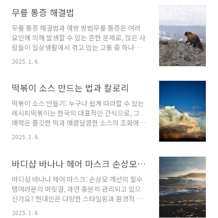
있습니다. 이번 글에서는 비타민 D의 권장량, 과
다 복용 시 발생할 수 있는 부작용, 그리고 올바른
무릎 통증 해결법
복용 방법에 대해 알아보겠습니다.비타민 D의 권
무릎 통증 해결법과 예방 방법무릎 통증은 여러
장량비타민 D의 일일 섭취 권장량은 나이와 건강
요인에 의해 발생할 수 있는 흔한 문제로, 많은 사
상태에 따라 다를 수 있습니다. 일반적으로 건강
람들이 일상생활에서 겪고 있는 고통 중 하나입
한 성인의 경우 하루 600~800 IU(국제 단위)가
니다. 이 글에서는 무릎 통증의 원인과 통증을 완
적당하며, 특히 70세 이상의 고령자나 골다공증
2025. 1. 6.
화하는 다양한 방법에 대해 알아보도록 하겠습니
의 위험이 있는 성인은 하루 800 IU 이상의 섭취
다. 통증을 관리하기 위해서는 적절한 운동, 체중
가 권장됩니다.비타민 D의 효과적인 섭취를 위해
조절, 식습관 개선, 그리고 충분한 휴식이 필요합
떡볶이 소스 만드는 법과 칼로리
서는 혈중 농도를 확인하는 것이 ..
니다.무릎 통증의 주요 원인무릎 통증이 발생하
떡볶이 소스 만들기: 누구나 쉽게 따라할 수 있는
는 데는 여러 가지 원인이 있습니다. 다음은 가장
레시피떡볶이는 한국의 대표적인 간식으로, 그
일반적인 원인들입니다:체중 증가: 과체중은 무
매력은 쫄깃한 떡과 매콤달콤한 소스의 조화에
릎에 가해지는 하중을 증가시켜 통증을 유발할
있습니다. 오늘은 떡볶이 소스를 만드는 법을 소
수 있습니다. 예를 들어, 체중이 5% 증가할 경우
2025. 1. 6.
개해 드리겠습니다. 이 레시피는 집에서도 쉽게
무릎에 가해지는 압력이 약 30% 증가할 수 있습
시도할 수 있으며, 분식집의 맛을 그대로 재현할
니다.부상: 스포츠 활동이나 일상생활에서의 충
수 있습니다. 또한, 다양한 재료와 양념 비율을 조
바디샵 바나나 헤어 마스크 손상모 개선 효과
격에 의해 무릎 부상이 발생할 수 있습니다.노화:
정하여 개인의 입맛에 맞출 수 있는 점도 매력입
..
바디샵 바나나 헤어 마스크: 손상모 개선의 필수
니다.떡볶이 소스 재료떡볶이 떡 400g어묵 1봉
템여러분의 머릿결, 과연 충분히 관리되고 있으
지 (약 6장)양배추 1/4통대파 1대고추장 3큰술
신가요? 현대인은 다양한 스타일링과 환경적 요
고춧가루 3큰술진간장 4큰술설탕 4큰술올리고
인으로 인해 손상된 머리카락을 가지고 있는 경
당 1큰술물 500ml소스 만들기 단계별 가이드이
2025. 1. 6.
우가 많습니다. 이럴 때 도움이 되는 제품이 바로