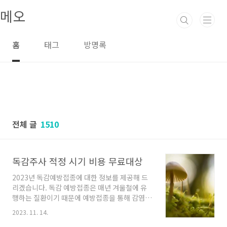
본문 바로가기
메오
홈
태그
방명록
전체 글
1510
독감주사 적정 시기 비용 무료대상
2023년 독감예방접종에 대한 정보를 제공해 드
리겠습니다. 독감 예방접종은 매년 겨울철에 유
행하는 질환이기 때문에 예방접종을 통해 감염을
예방하는 것이 중요합니다. 적정 시기 독감 예방
2023. 11. 14.
접종은 일반적으로 10월부터 3월까지 진행됩니