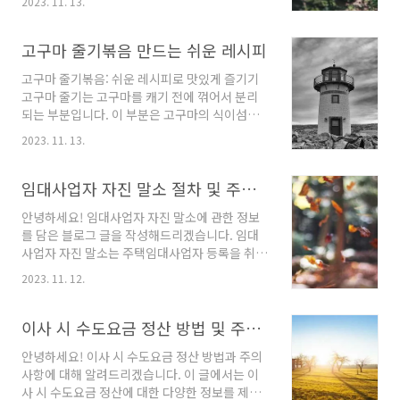
2023. 11. 13.
양한 통계 자료를 제공하고 있어 로또 팬들에게
부목을 착용하면 증상을 완화시킬 수 있습니다.
큰 관심을 받고 있습니다. 지금까지의 로또 추첨
약물 치료: 비스테로이드성 항염증제(NSAIDs)
결과를 분석해보면, 특정 번호들이 상대적으로
고구마 줄기볶음 만드는 쉬운 레시피
나 코르티코스테로이드 주사를 통해 통증을 완화
많이 나온 것을 알 수 있습니다. 예를 들어, 가장
시킬 수 있..
고구마 줄기볶음: 쉬운 레시피로 맛있게 즐기기
많이 나온 숫자는 34번입니다. 1회부터 현재까지
고구마 줄기는 고구마를 캐기 전에 꺾어서 분리
의 추첨에서 34번은 총 158회나 나왔습니다. 이
되는 부분입니다. 이 부분은 고구마의 식이섬유
어서 18번이 151회, 27번이 148회, 12번이 147
와 영양소가 풍부해 건강에 매우 좋은 재료로 알
회 등의 순으로 나온 것을 확인할 수 있습니다. 이
2023. 11. 13.
려져 있습니다. 하지만 고구마 줄기는 음식으로
러한 통계 자료는 동행복권 공식 홈페이지에서
활용되는 경우가 적고, 많은 사람들이 그 활용도
확인할 수 있으며, 매주마다 업데이트되므로 항
를 모르고 있습니다. 이번 글에서는 쉽고 간단한
임대사업자 자진 말소 절차 및 주의사항
상 최신 정보를 얻을 수 있습니다. 로또 ..
고구마 줄기볶음 레시피를 소개하고자 합니다.
안녕하세요! 임대사업자 자진 말소에 관한 정보
고구마 줄기볶음 레시피 고구마 줄기볶음은 간단
를 담은 블로그 글을 작성해드리겠습니다. 임대
한 재료와 손쉬운 과정으로 만들 수 있는 기본 반
사업자 자진 말소는 주택임대사업자 등록을 취소
찬입니다. 아래는 고구마 줄기볶음을 만드는 데
하는 절차를 말합니다. 주택임대사업자 등록 시
필요한 재료와 그룹단위로 나눈 준비과정을 안내
2023. 11. 12.
에는 다양한 규정과 세제 혜택을 고려해야 하기
해 드리겠습니다. 재료 고구마 줄기: 150g 대파:
때문에 번거로움이 많을 수 있습니다. 그리고 어
10cm 들기름: 2큰술 간장: 3큰술 들깨가루: 3큰
떤 이유로든 자진 말소를 결정하게 되면 등록된
이사 시 수도요금 정산 방법 및 주의사항
술 준비과정 고구마 줄기를 손질하고 적당한 크
주택임대사업자가 없어지는 것입니다. 이 자료에
기로 자..
안녕하세요! 이사 시 수도요금 정산 방법과 주의
서는 임대사업자 자진 말소의 절차와 주의사항,
사항에 대해 알려드리겠습니다. 이 글에서는 이
그리고 임차인에게 주의해야 할 점에 대해 알아
사 시 수도요금 정산에 대한 다양한 정보를 제공
보겠습니다. 1. 임대사업자 자진 말소 절차 임대