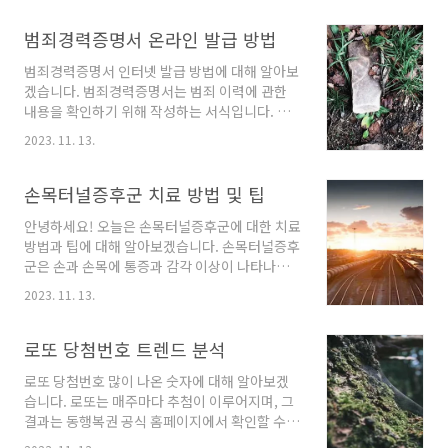
동 동작이나 계단을 내려갈 때 발목의 족배굴곡
것입니다. 이러한 증상들은 호르몬 변화로 인해 발생하며, 아기에게
부족이나 무릎 내회전 경향이 원인이 됩니다. 이
범죄경력증명서 온라인 발급 방법
영향을 미칠 정도로 심각하지는 않습니다. 입덧 대처 방법 입덧으로
러한 원인으로 인해 내회전된 무릎은 Q각의 증가
인해 식사가 제대로 이루어지지 않을 수 있습니다. 이 때는 입안을
와도 관련이 있습니다..
범죄경력증명서 인터넷 발급 방법에 대해 알아보
관리하고, 입덧이 심해지지 않도록 온도 조절이나 마이크로브러시
겠습니다. 범죄경력증명서는 범죄 이력에 관한
등의 도구를 사용하여 입안을 청결하게 유지해야 합니다. 또한 입안
내용을 확인하기 위해 작성하는 서식입니다. 외
을 살균하는 효과가 있는 치약이나 구강청결제를 사용하여 입덧의..
국에 체류하기 위한 비자를 발급받으려면 범죄경
2023. 11. 13.
력증명서를 발급받아야 합니다. 브라질뿐만 아니
라 다른 나라들에서도 범죄경력증명서를 요구하
는 경우가 있습니다. 범죄경력증명서를 발급받기
손목터널증후군 치료 방법 및 팁
위해서는 경찰서를 직접 방문하여 신청하는 방법
안녕하세요! 오늘은 손목터널증후군에 대한 치료
과 인터넷을 통해 발급받는 방법이 있습니다. 경
방법과 팁에 대해 알아보겠습니다. 손목터널증후
찰서를 방문하여 발급신청하는 경우, 신청자 본
군은 손과 손목에 통증과 감각 이상이 나타나는
인의 여권 원본과 사진 1매가 필요합니다. 발급까
질환으로, 손목 터널 내의 정중 신경이 압박을 받
지 약 1주일 정도 소요됩니다. 하지만 이 경우에
2023. 11. 13.
아 발생합니다. 비수술적 치료와 팁 손목터널증
는 발급받은 문서를 대리수령하기 위해 본인이
후군의 치료 방법은 비수술적 치료와 수술적 치
다시 경찰서로 찾아가야 하는 불편함이 있습니
료로 나눌 수 있습니다. 비수술적 치료에서는 다
로또 당첨번호 트렌드 분석
다. 또한, 인터넷을 통해 발급받는 방법도 있습니
음과 같은 조치를 취할 수 있습니다. 활동 제한:
다. 한국통합민원센터를 통해 범..
로또 당첨번호 많이 나온 숫자에 대해 알아보겠
긴 시간 동안 같은 자세로 손목을 사용하는 작업
습니다. 로또는 매주마다 추첨이 이루어지며, 그
을 피하고, 손목을 휴식시키는 것이 중요합니다.
결과는 동행복권 공식 홈페이지에서 확인할 수
손목 부목 착용: 손목을 받치고 지지해주는 부목
있습니다. 동행복권은 로또 당첨번호에 대한 다
을 착용하는 것은 효과적입니다. 특히 수면 중에