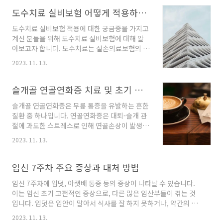
다. 이 기간은 독감 유행의 시작과 끝을 포함하고
있어 예방접종을 받는 시기로 적절합니다. 주로
도수치료 실비보험 어떻게 적용하나요?
10월과 11월이 독감 예방접종을 받기에 가장 적
도수치료 실비보험 적용에 대한 궁금증을 가지고
합한 시기로 알려져 있습니다. 그러나 독감 예방
계신 분들을 위해 도수치료 실비보험에 대해 알
접종은 언제든지 가능합니다. 따라서 항상 예방
아보고자 합니다. 도수치료는 실손의료보험의 적
을 위해 가능한 빨리 접종을 받는 것이 좋습니다.
용 대상이며, 신체적인 불편함을 개선하는 치료
비용과 무료 대상 독감 예방접종은 대부분의 경
2023. 11. 13.
방법입니다. 도수치료의 경우 보험사마다 적용되
우 무료로 진행되지만 일부 경우에는 비용이 발
는 금액이 다를 수 있으므로 자세한 내용은 가입
생할 수 있습니다. 일반적으로 만 6개월 이상 13
한 보험사에 문의하셔야 합니다. 도수치료 실비
슬개골 연골연화증 치료 및 초기 대응
세 이하의 어린이, 임신부, 만 65세 이상의 어르
보험의 적용 범위 도수치료는 실손의료보험의 한
신은 무..
슬개골 연골연화증은 무릎 통증을 유발하는 흔한
부분으로, 국민건강보험에서는 보장하지 않는 항
질환 중 하나입니다. 연골연화증은 대퇴-슬개 관
목들을 실손의료보험을 통해 보장받을 수 있게
절에 과도한 스트레스로 인해 연골손상이 발생하
해줍니다. 도수치료는 보통 1년에 350만원까지,
는 것이 일반적인 원인입니다. 환자들은 주로 계
50회까지 보장되며, 적용되는 금액은 보험사마
2023. 11. 13.
단을 내려갈 때나 앉을 때 통증을 느끼게 됩니다.
다 다를 수 있습니다. 따라서 도수치료를 이용하
이러한 통증은 대퇴골과 슬개골 사이에 발생하는
실 분들은 가입한 보험사에 문의하여 적용 금액
것으로 연골연화증으로 일반적으로 불리지만, 조
임신 7주차 주요 증상과 대처 방법
을 확인하시는 것이 좋습니다. 도수치료 실비보
직학적 변화가 없더라도 통증이 있을 수 있어 정
험 가입 방법 만약 이미 실..
임신 7주차에 입덧, 아랫배 통증 등의 증상이 나타날 수 있습니다.
확한 병명은 슬개대퇴통증증후군이라고 합니다.
이는 임신 초기 고전적인 증상으로, 다른 많은 임산부들이 겪는 것
슬개골 연골연화증의 주요 원인은 무릎에 가해지
입니다. 입덧은 입안이 말아서 식사를 잘 하지 못하거나, 약간의 움
는 과도한 전단력과 내회전입니다. 슬개골의 외
직임에도 몸이 피곤하고 무기력한 상태를 의미합니다. 아랫배 통증
측 활주를 유발하는데, 스쿼트나 런지와 같은 운
2023. 11. 13.
은 생리통과 비슷한 느낌으로 아랫배가 아프고 당기는 느낌을 주는