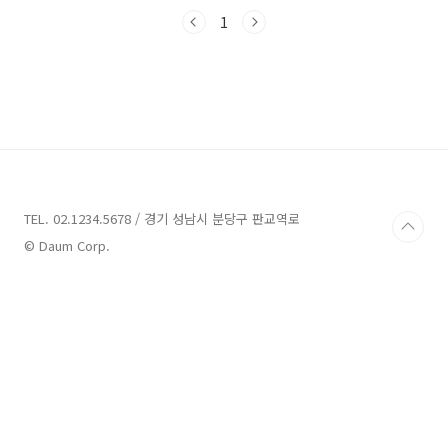
있습니다 jb직장인퀵론 대출대상 재직기간 1년
이상에 있는 개인 고객 만19세이상 내국인 소득
1
및 재직 증빙이 투명하신 고객 대출기간 3개월부
터 최대 5년까지 연장가능합니다 대출금리 연평
균 4.57% 의 금리 (개인마다 금리가 천차만별 입
니다) 대출금액 100만원부터 최대 1억까지 가능
(개인에 따라서 한도가 틀려집니다) JB전북은행
대출 금리 조건 안내 안녕하세요 오늘은 저신용
자지원을 위한 JB전북은행 대출 금리 및 조건 알
아볼께요요즘처럼 힘들때 다들 대출 알아보시는
데요 오늘소개할 j..
TEL. 02.1234.5678 / 경기 성남시 분당구 판교역로
© Daum Corp.