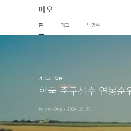
본문 바로가기
메오
홈
태그
방명록
카테고리 없음
한국 축구선수 연봉순위
by tmvk9dg
2024. 10. 30.