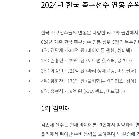
2024년 한국 축구선수 연봉 순
한국 축구선수들의 연봉은 다양한 리그와 클럽에서 
024년 기준 한국 축구선수 연봉 상위 5명의 목록입
1위: 김민재 - 864억 원 (바이에른 뮌헨, 센터백)
2위: 손흥민 - 729억 원 (토트넘 핫스퍼, 공격수)
3위: 이강인 - 321억 원 (파리 생제르맹, 미드필더)
4위: 황희찬 - 172억 원 (울버햄튼 원더러스, 윙어)
5위: 홍현석 - 79억 원 (KAA 헨트, 미드필더)
1위 김민재
김민재 선수는 현재 바이에른 뮌헨에서 활약하며 연봉
폴리에서 뛰어난 수비 능력을 보여주며 팀 우승에 