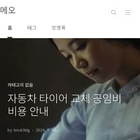
본문 바로가기
메오
홈
태그
방명록
카테고리 없음
자동차 타이어 교체 공임비
비용 안내
by tmvk9dg
2024. 7. 18.