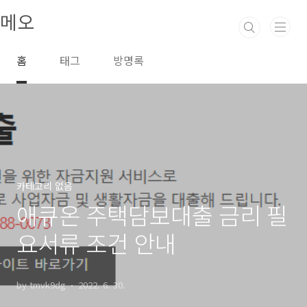
본문 바로가기
메오
홈
태그
방명록
카테고리 없음
애큐온 주택담보대출 금리 필
요서류 조건 안내
by tmvk9dg
2022. 6. 30.