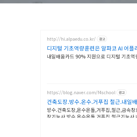
http://hi.alpaedu.co.kr/
광고
디지털 기초역량훈련은 알파코 AI 어플
내일배움카드 90% 지원으로 디지털 기초역
https://blog.naver.com/f4school
광고
건축도장.방수.온수.거푸집 철근.내
방수.건축도장,온수온돌,거푸집,철근,금속창호
장기능사,방수,온수온돌,거푸집,철근기능사