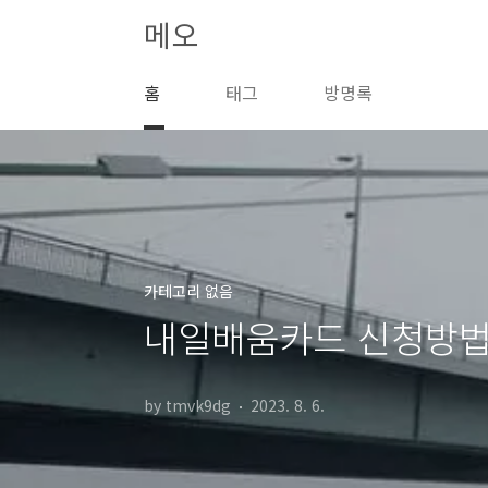
본문 바로가기
메오
홈
태그
방명록
카테고리 없음
내일배움카드 신청방법
by tmvk9dg
2023. 8. 6.