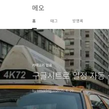
본문 바로가기
메오
홈
태그
방명록
카테고리 없음
구글시트로 일정 자동
by tmvk9dg
2025. 4. 29.