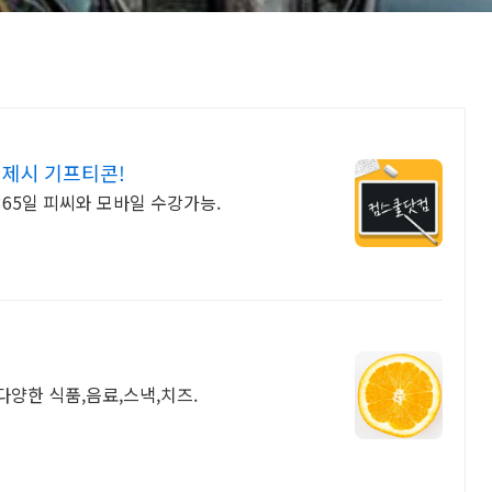
제시 기프티콘!
365일 피씨와 모바일 수강가능.
다양한 식품,음료,스낵,치즈.